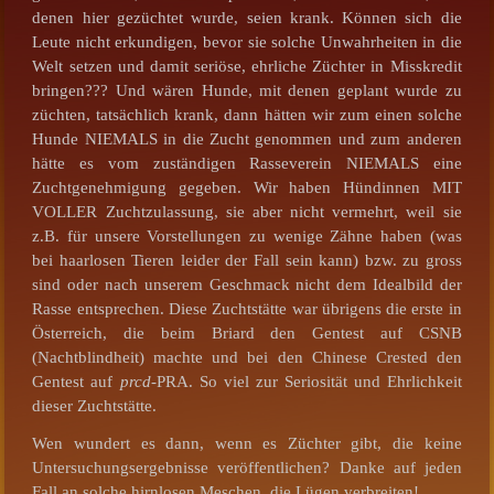
denen hier gezüchtet wurde, seien krank. Können sich die
Leute nicht erkundigen, bevor sie solche Unwahrheiten in die
Welt setzen und damit seriöse, ehrliche Züchter in Misskredit
bringen??? Und wären Hunde, mit denen geplant wurde zu
züchten, tatsächlich krank, dann hätten wir zum einen solche
Hunde NIEMALS in die Zucht genommen und zum anderen
hätte es vom zuständigen Rasseverein NIEMALS eine
Zuchtgenehmigung gegeben. Wir haben Hündinnen MIT
VOLLER Zuchtzulassung, sie aber nicht vermehrt, weil sie
z.B. für unsere Vorstellungen zu wenige Zähne haben (was
bei haarlosen Tieren leider der Fall sein kann) bzw. zu gross
sind oder nach unserem Geschmack nicht dem Idealbild der
Rasse entsprechen. Diese Zuchtstätte war übrigens die erste in
Österreich, die beim Briard den Gentest auf CSNB
(Nachtblindheit) machte und bei den Chinese Crested den
Gentest auf
prcd
-PRA. So viel zur Seriosität und Ehrlichkeit
dieser Zuchtstätte.
Wen wundert es dann, wenn es Züchter gibt, die keine
Untersuchungsergebnisse veröffentlichen? Danke auf jeden
Fall an solche hirnlosen Meschen, die Lügen verbreiten!