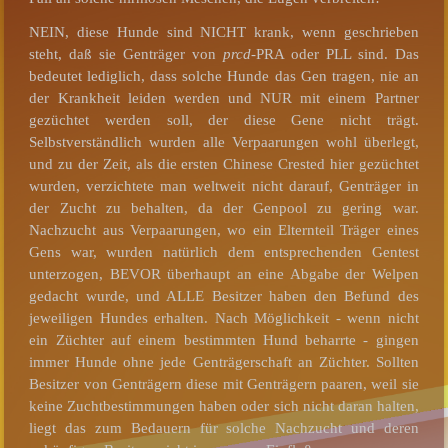
NEIN, diese Hunde sind NICHT krank, wenn geschrieben
steht, daß sie Genträger von
prcd
-PRA oder PLL sind. Das
bedeutet lediglich, dass solche Hunde das Gen tragen, nie an
der Krankheit leiden werden und NUR mit einem Partner
gezüchtet werden soll, der diese Gene nicht trägt.
Selbstverständlich wurden alle Verpaarungen wohl überlegt,
und zu der Zeit, als die ersten Chinese Crested hier gezüchtet
wurden, verzichtete man weltweit nicht darauf, Genträger in
der Zucht zu behalten, da der Genpool zu gering war.
Nachzucht aus Verpaarungen, wo ein Elternteil Träger eines
Gens war, wurden natürlich dem entsprechenden Gentest
unterzogen, BEVOR überhaupt an eine Abgabe der Welpen
gedacht wurde, und ALLE Besitzer haben den Befund des
jeweiligen Hundes erhalten. Nach Möglichkeit - wenn nicht
ein Züchter auf einem bestimmten Hund beharrte - gingen
immer Hunde ohne jede Genträgerschaft an Züchter. Sollten
Besitzer von Genträgern diese mit Genträgern paaren, weil sie
keine Zuchtbestimmungen haben oder sich nicht daran halten,
liegt das zum Bedauern für solche Nachzucht und deren