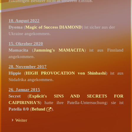
zukünfigen Besitzer nicht in unserem Einfluß.
18. August 2022
Dyoma
(
Magic of Success DIAMOND
) ist sicher aus der
Ukraine angekommen.
15. Okrober 2020
Mamacita
(
Jamming's MAMACITA
) ist aus Finnland
angekommen.
28. November 2017
Hippie
(
HIGH PROVOCATION von Shinbashi
) ist aus
Südafrika angekommen.
26. Januar 2015
Secret
(
Explicit's SINS AND SECRETS FOR
CAIPIRINHA'S
) hatte ihre Patella-Untersuchung: sie ist
Patella 0/0
(
Befund
).
Weiter