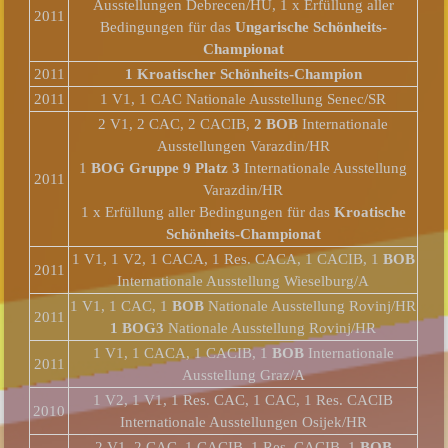
Ausstellungen Debrecen/HU, 1 x Erfüllung aller
2011
Bedingungen für das
Ungarische Schönheits-
Championat
2011
1 Kroatischer Schönheits-Champion
2011
1 V1, 1 CAC Nationale Ausstellung Senec/SR
2 V1, 2 CAC, 2 CACIB,
2 BOB
Internationale
Ausstellungen Varazdin/HR
1
BOG Gruppe 9 Platz 3
Internationale Ausstellung
2011
Varazdin/HR
1 x Erfüllung aller Bedingungen für das
Kroatische
Schönheits-Championat
1 V1, 1 V2, 1 CACA, 1 Res. CACA, 1 CACIB, 1
BOB
2011
Internationale Ausstellung Wieselburg/A
1 V1, 1 CAC, 1
BOB
Nationale Ausstellung Rovinj/HR
2011
1 BOG3
Nationale Ausstellung Rovinj/HR
1 V1, 1 CACA, 1 CACIB, 1
BOB
Internationale
2011
Ausstellung Graz/A
1 V2, 1 V1, 1 Res. CAC, 1 CAC, 1 Res. CACIB
2010
Internationale Ausstellungen Osijek/HR
2 V1, 2 CAC, 1 CACIB, 1 Res. CACIB, 1
BOB