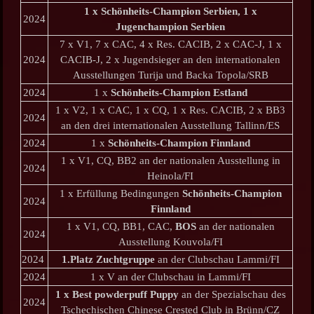
1 x Schönheits-Champion Serbien, 1 x
2024
Jugenchampion Serbien
7 x V1, 7 x CAC, 4 x Res. CACIB, 2 x CAC-J, 1 x
2024
CACIB-J, 2 x Jugendsieger an den internationalen
Ausstellungen Turija und Backa Topola/SRB
2024
1 x
Schönheits-Champion Estland
1 x V2, 1 x CAC, 1 x CQ, 1 x Res. CACIB, 2 x BB3
2024
an den drei internationalen Ausstellung Tallinn/ES
2024
1 x
Schönheits-Champion Finnland
1 x V1, CQ, BB2 an der nationalen Ausstellung in
2024
Heinola/FI
1 x Erfüllung Bedingungen
Schönheits-Champion
2024
Finnland
1 x V1, CQ, BB1, CAC,
BOS
an der nationalen
2024
Ausstellung Kouvola/FI
2024
1.Platz Zuchtgruppe
an der Clubschau Lammi/FI
2024
1 x V an der Clubschau in Lammi/FI
1 x Best powderpuff Puppy
an der Spezialschau des
2024
Tschechischen Chinese Crested Club in Brünn/CZ