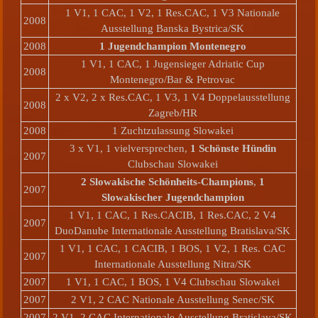
1 V1, 1 CAC, 1 V2, 1 Res.CAC, 1 V3 Nationale
2008
Ausstellung Banska Bystrica/SK
2008
1 Jugendchampion Montenegro
1 V1, 1 CAC, 1 Jugensieger Adriatic Cup
2008
Montenegro/Bar & Petrovac
2 x V2, 2 x Res.CAC, 1 V3, 1 V4 Doppelausstellung
2008
Zagreb/HR
2008
1 Zuchtzulassung Slowakei
3 x V1, 1 vielversprechen,
1 Schönste Hündin
2007
Clubschau Slowakei
2 Slowakische Schönheits-Champions
,
1
2007
Slowakischer Jugendchampion
1 V1, 1 CAC, 1 Res.CACIB, 1 Res.CAC, 2 V4
2007
DuoDanube Internationale Ausstellung Bratislava/SK
1 V1, 1 CAC, 1 CACIB, 1 BOS, 1 V2, 1 Res. CAC
2007
Internationale Ausstellung Nitra/SK
2007
1 V1, 1 CAC, 1 BOS, 1 V4 Clubschau Slowakei
2007
2 V1, 2 CAC Nationale Ausstellung Senec/SK
2007
2 V1, 2 CAC Internationale Ausstellung Bratislava/SK