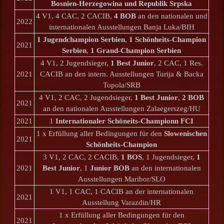
Bosnien-Herzegowina und Republik Srpska
4 V1, 4 CAC, 2 CACIB,
4 BOB
an den nationalen und
2022
internationalen Ausstellungen Banja Luka/BIH
1 Jugendchampion Serbien
,
1 Schönheits-Champion
2021
Serbien
,
1 Grand-Champion Serbien
4 V1, 2 Jugendsieger,
1 Best Junior
, 2 CAC, 1 Res.
2021
CACIB an den intern. Ausstellungen Turija & Backa
Topola/SRB
4 V1, 2 CAC, 2 Jugendsieger,
1 Best Junior
,
2 BOB
2021
an den nationalen Ausstellungen Zalaegerszeg/HU
2021
1
Internationaler Schöneits-Championn FCI
1 x Erfüllung aller Bedingungen für den
Slowenischen
2021
Schönheits-Champion
3 V1, 2 CAC, 2 CACIB,
1 BOS
, 1 Jugendsieger,
1
2021
Best Junior
, 1
Junior BOB
an den internationalen
Ausstellungen Maribor/SLO
1 V1, 1 CAC, 1 CACIB an der internationalen
2021
Ausstellung Varazdin/HR
1 x Erfüllung aller Bedingungen für den
2021