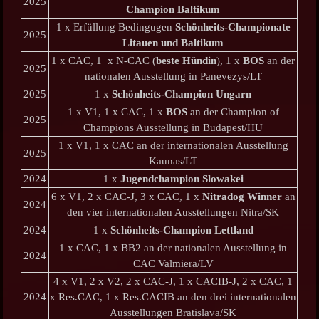
2025
Champion Baltikum
1 x Erfüllung Bedingugen
Schönheits-Championate
2025
Litauen und Baltikum
1 x CAC, 1 x N-CAC (
beste Hündin
), 1 x
BOS
an der
2025
nationalen Ausstellung in Panevezys/LT
2025
1 x
Schönheits-Champion Ungarn
1 x V1, 1 x CAC, 1 x
BOS
an der Champion of
2025
Champions Ausstellung in Budapest/HU
1 x V1, 1 x CAC an der internationalen Ausstellung
2025
Kaunas/LT
2024
1 x
Jugendchampion Slowakei
6 x V1, 2 x CAC-J, 3 x CAC, 1 x
Nitradog Winner
an
2024
den vier internationalen Ausstellungen Nitra/SK
2024
1 x
Schönheits-Champion Lettland
1 x CAC, 1 x BB2 an der nationalen Ausstellung in
2024
CAC Valmiera/LV
4 x V1, 2 x V2, 2 x CAC-J, 1 x CACIB-J, 2 x CAC, 1
2024
x Res.CAC, 1 x Res.CACIB an den drei internationalen
Ausstellungen Bratislava/SK