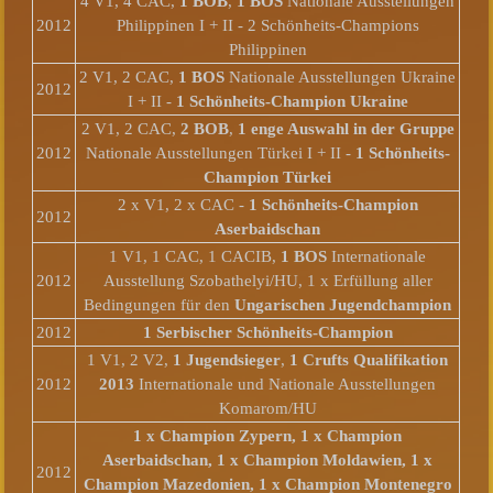
4 V1, 4 CAC,
1 BOB
,
1 BOS
Nationale Ausstellungen
2012
Philippinen I + II - 2 Schönheits-Champions
Philippinen
2 V1, 2 CAC,
1 BOS
Nationale Ausstellungen Ukraine
2012
I + II -
1 Schönheits-Champion Ukraine
2 V1, 2 CAC,
2 BOB
,
1 enge Auswahl in der Gruppe
2012
Nationale Ausstellungen Türkei I + II -
1 Schönheits-
Champion Türkei
2 x V1, 2 x CAC -
1 Schönheits-Champion
2012
Aserbaidschan
1 V1, 1 CAC, 1 CACIB,
1 BOS
Internationale
2012
Ausstellung Szobathelyi/HU, 1 x Erfüllung aller
Bedingungen für den
Ungarischen Jugendchampion
2012
1 Serbischer Schönheits-Champion
1 V1, 2 V2,
1 Jugendsieger
,
1 Crufts Qualifikation
2012
2013
Internationale und Nationale Ausstellungen
Komarom/HU
1 x Champion Zypern, 1 x Champion
Aserbaidschan, 1 x Champion Moldawien, 1 x
2012
Champion Mazedonien, 1 x Champion Montenegro