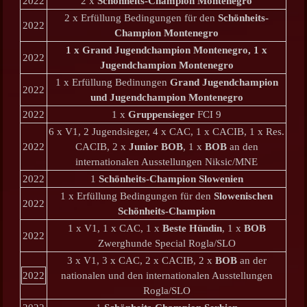
2022
2 x
Schönheits-Champion Montenegro
2 x Erfüllung Bedingungen für den
Schönheits-
2022
Champion Montenegro
1 x
Grand Jugendchampion Montenegro
, 1 x
2022
Jugendchampion Montenegro
1 x Erfüllung Bedinungen
Grand Jugendchampion
2022
und Jugendchampion Montenegro
2022
1 x
Gruppensieger
FCI 9
6 x V1, 2 Jugendsieger, 4 x CAC, 1 x CACIB, 1 x Res.
2022
CACIB, 2 x
Junior BOB
, 1 x
BOB
an den
internationalen Ausstellungen Niksic/MNE
2022
1
Schönheits-Champion Slowenien
1 x Erfüllung Bedingungen für den
Slowenischen
2022
Schönheits-Champion
1 x V1, 1 x CAC, 1 x
Beste Hündin
, 1 x
BOB
2022
Zwerghunde Special Rogla/SLO
3 x V1, 3 x CAC, 2 x CACIB, 2 x
BOB
an der
2022
nationalen und den internationalen Ausstellungen
Rogla/SLO