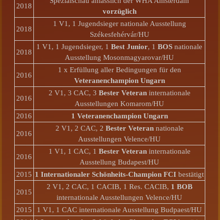
Spezialschau anlässlich der WHA Amsterdam
2018
vorzüglich
1 V1, 1 Jugendsieger nationale Ausstellung
2018
Székesfehérvár/HU
1 V1, 1 Jugendsieger, 1
Best Junior
, 1
BOS
nationale
2018
Ausstellung Mosonmagyarovar/HU
1 x Erfüllung aller Bedingungen für den
2016
Veteranenchampion Ungarn
2 V1, 3 CAC, 3
Bester Veteran
internationale
2016
Ausstellungen Komarom/HU
2016
1 Veteranenchampion Ungarn
2 V1, 2 CAC, 2
Bester Veteran
nationale
2016
Ausstellungen Velence/HU
1 V1, 1 CAC, 1
Bester Veteran
internationale
2016
Ausstellung Budapest/HU
2015
1 Internationaler Schönheits-Champion FCI
bestätigt
2 V1, 2 CAC, 1 CACIB, 1 Res. CACIB,
1 BOB
2015
internationale Ausstellungen Velence/HU
2015
1 V1, 1 CAC internationale Ausstellung Budpaest/HU