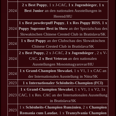
2 x Best Puppy
, 1 x J-CAC,
1 x Jugendsieger
,
1 x
2024
Best Junior
an den nationalen Ausstellungen in
Herend/HU
1 x Best powderpuff Puppy
,
1 x Res Puppy BISS
,
1 x
2024
Puppy Supreme Best in Show
an der Spezialschau des
Slowakischen Chinese Crested Club in Bratislava/SK
1 x Best Puppy
an der Clubschau des Slowakischen
2024
Chinese Crested Club in Bratislava/SK
2 x Best Puppy
, 2 x J-CAC,
2 x Jugendsieger
, 2 x V-
2024
CAC,
2 x Best Veteran
an den nationalen
Ausstellungen Mosonmagyarovar/HU
1 x Grand-Champion Slowakei
, 1 x V1, 1 x CAC an
2024
der Internationalen Ausstellung in Nitra/SK
2023
1 x Internationaler Schönheits-Champion (FCI)
1 x Grand-Champion Slowakei
, 1 x V1, 1 x V2, 1x
2023
CAC, 1 x Res. CAC an der Internationalen Ausstellung
in Bratislava/SK
1 x
Schönheits-Champion Rumänien
, 2 x
Champion
2023
Romania cum Laudae
, 1 x
Transylvania Champion