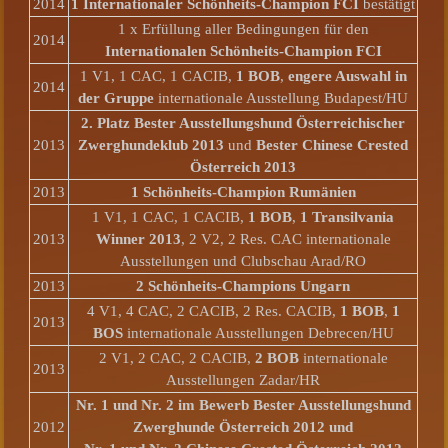
2014
1 Internationaler Schönheits-Champion FCI
bestätigt
1 x Erfüllung aller Bedingungen für den
2014
Internationalen Schönheits-Champion FCI
1 V1, 1 CAC, 1 CACIB,
1 BOB
,
engere Auswahl in
2014
der Gruppe
internationale Ausstellung Budapest/HU
2. Platz
Bester Ausstellungshund Österreichischer
2013
Zwerghundeklub 2013
und
Bester Chinese Crested
Österreich
2013
2013
1 Schönheits-Champion Rumänien
1 V1, 1 CAC, 1 CACIB,
1 BOB
,
1 Transilvania
2013
Winner 2013
, 2 V2, 2 Res. CAC internationale
Ausstellungen und Clubschau Arad/RO
2013
2 Schönheits-Champions Ungarn
4 V1, 4 CAC, 2 CACIB, 2 Res. CACIB,
1 BOB
,
1
2013
BOS
internationale Ausstellungen Debrecen/HU
2 V1, 2 CAC, 2 CACIB,
2 BOB
internationale
2013
Ausstellungen Zadar/HR
Nr. 1 und Nr. 2 im Bewerb Bester Ausstellungshund
2012
Zwerghunde Österreich 2012 und