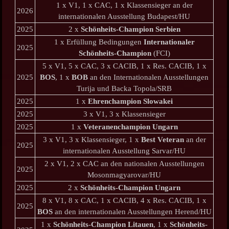
1 x V1, 1 x CAC, 1 x Klassensieger an der
2026
internationalen Ausstellung Budapest/HU
2025
2 x
Schönheits-Champion Serbien
1 x Erfüllung Bedingungen
Internationaler
2025
Schönheits-Champion
(FCI)
5 x V1, 5 x CAC, 3 x CACIB, 1 x Res. CACIB, 1 x
2025
BOS
, 1 x
BOB
an den Internationalen Ausstellungen
Turija und Backa Topola/SRB
2025
1 x
Ehrenchampion Slowakei
2025
3 x V1, 3 x Klassensieger
2025
1 x
Veteranenchampion Ungarn
3 x V1, 3 x Klassensieger, 1 x
Best Veteran
an der
2025
internationalen Ausstellung Sarvar/HU
2 x V1, 2 x CAC an den nationalen Ausstellungen
2025
Mosonmagyarovar/HU
2025
2 x
Schönheits-Champion Ungarn
8 x V1, 8 x CAC, 1 x CACIB, 4 x Res. CACIB, 1 x
2025
BOS
an den internationalen Ausstellungen Herend/HU
1 x
Schönheits-Champion Litauen
, 1 x
Schönheits-