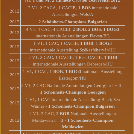
Nr. 1 und Nr. 2 Chinese Crested Österreich 2012
2 V1, 2 CACA, 1 CACIB,
1 BOS
internationale
2012
Ausstellungen Wels/A
2012
2 Schönheits-Champions Bulgarien
4 V1, 4 CAC, 4 CACIB,
2 BOB
,
2 BOS
,
1 BOG3
2012
internationale Ausstellungen Pleven/BG
1 V1, 1 CAC, 1 CACIB,
1 BOB
,
1 BOG3
2012
internationale Ausstellung Székesféhervár/HU
2 V1, 2 CAC, 1 CACIB, 1 Res. CACIB,
1 BOB
2012
internationale Ausstellungen Debrecen/HU
1 V1, 1 CAC,
1 BOB
,
1 BOG3
nationale Ausstellung
2012
Esztergom/HU
2 V1, 2 CAC Nationale Ausstellungen Georgien I + II -
2012
1 Schönheits-Champion Georgien
1 V1, 1 CAC Internationale Ausstellung Black Sea
2012
Winner -
1 Schönheits-Champion Bulgarien
2 V1, 2 CAC,
2 BOB
Nationale Ausstellungen
2012
Moldawien I + II
- 1 Schönheits-Champion
Moldawien