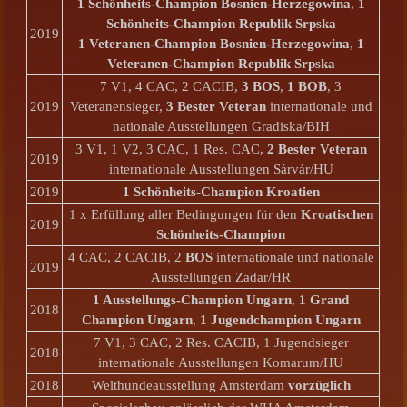
1 Schönheits-Champion Bosnien-Herzegowina
,
1
Schönheits-Champion Republik Srpska
2019
1 Veteranen-Champion Bosnien-Herzegowina
,
1
Veteranen-Champion Republik Srpska
7 V1, 4 CAC, 2 CACIB,
3 BOS
,
1 BOB
, 3
2019
Veteranensieger,
3 Bester Veteran
internationale und
nationale Ausstellungen Gradiska/BIH
3 V1, 1 V2, 3 CAC, 1 Res. CAC,
2 Bester Veteran
2019
internationale Ausstellungen Sárvár/HU
2019
1 Schönheits-Champion Kroatien
1 x Erfüllung aller Bedingungen für den
Kroatischen
2019
Schönheits-Champion
4 CAC, 2 CACIB, 2
BOS
internationale und nationale
2019
Ausstellungen Zadar/HR
1
Ausstellungs-
Champion Ungarn
,
1 Grand
2018
Champion Ungarn
,
1 Jugendchampion Ungarn
7 V1, 3 CAC, 2 Res. CACIB, 1 Jugendsieger
2018
internationale Ausstellungen Komarum/HU
2018
Welthundeausstellung Amsterdam
vorzüglich