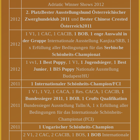
Adriatic Winner Shows 2012
2. Platz
Bester Ausstellungshund Österreichischer
2012
Zwerghundeklub 2011
und
Bester Chinese Crested
Österreich
2011
1 V1, 1 CAC, 1 CACIB,
1 BOB
,
1 enge Auswahl in
der Gruppe
Internationale Ausstellung Kanjiza/SRB, 1
2012
x Erfüllung aller Bedingungen für das
Serbische
Schönheits-Championat
1 vv1,
1 Best Puppy
, 1 V1,
1 Jugendsieger
,
1 Best
2012
Junior
,
1 BIS Puppy
Nationale Ausstellung
Budapest/HU
2011
1 Internationaler Schönheits-Champion/FCI
1 V1, 1 V2, 1 CACA, 1 Res. CACA, 1 CACIB,
1
Bundessieger 2011
,
1 BOB
,
1 Crufts Qualifikation
2011
Bundessieger Ausstellung Tulln/A, 1 x Erfüllung aller
Bedingungen für das Internationale Schönheits-
Championat (FCI)
2011
1 Ungarischer Schönheits-Champion
2 V1, 2 CAC, 2 CACIB, 1 BOS,
1 BOB
Internationale