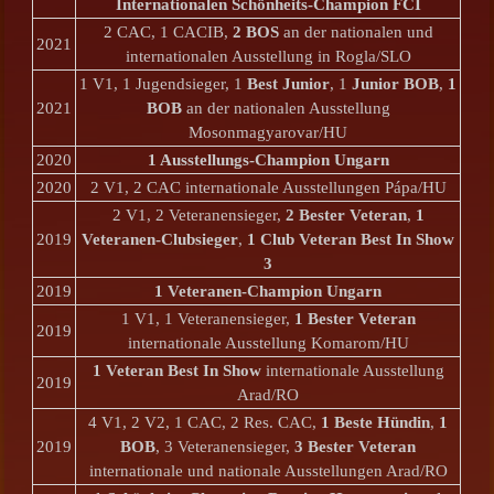
Internationalen Schönheits-Champion FCI
2 CAC, 1 CACIB,
2 BOS
an der nationalen und
2021
internationalen Ausstellung in Rogla/SLO
1 V1, 1 Jugendsieger, 1
Best Junior
, 1
Junior BOB
,
1
2021
BOB
an der nationalen Ausstellung
Mosonmagyarovar/HU
2020
1 Ausstellungs-Champion Ungarn
2020
2 V1, 2 CAC internationale Ausstellungen Pápa/HU
2 V1, 2 Veteranensieger,
2 Bester Veteran
,
1
2019
Veteranen-Clubsieger
,
1 Club Veteran Best In Show
3
2019
1 Veteranen-Champion Ungarn
1 V1, 1 Veteranensieger,
1 Bester Veteran
2019
internationale Ausstellung Komarom/HU
1 Veteran Best In Show
internationale Ausstellung
2019
Arad/RO
4 V1, 2 V2, 1 CAC, 2 Res. CAC,
1 Beste Hündin
,
1
2019
BOB
, 3 Veteranensieger,
3 Bester Veteran
internationale und nationale Ausstellungen Arad/RO