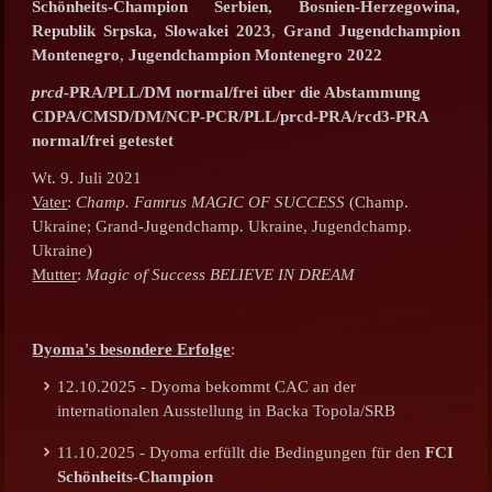
Schönheits-Champion Serbien, Bosnien-Herzegowina,
Republik Srpska, Slowakei 2023
,
Grand Jugendchampion
Montenegro
,
Jugendchampion Montenegro 2022
prcd
-PRA/PLL/DM normal/frei über die Abstammung
CDPA/CMSD/DM/NCP-PCR/PLL/prcd-PRA/rcd3-PRA
normal/frei getestet
Wt. 9. Juli 2021
Vater
:
Champ. Famrus MAGIC OF SUCCESS
(Champ.
Ukraine; Grand-Jugendchamp. Ukraine, Jugendchamp.
Ukraine)
Mutter
:
Magic of Success BELIEVE IN DREAM
Dyoma's besondere Erfolge
:
12.10.2025 - Dyoma bekommt CAC an der
internationalen Ausstellung in Backa Topola/SRB
11.10.2025 - Dyoma erfüllt die Bedingungen für den
FCI
Schönheits-Champion