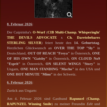
8. Februar 2026
:
Der Caipirinha's
O-Wurf
(
CIB Multi-Champ. Whisperingln'
THE DEVILS ADVOCATE
x
Ch. Daretobebares
STERLING SILVER
) feiert heute den
14. Geburtstag
.
Herzlichen Glückwunsch an
OVER THE TOP "Sly"
in
Deutschland,
OUT OF REACH "Freya"
in Österreich,
ONE
OF HIS OWN "Gatsby"
in Österreich,
ON CLOUD No9
"Esprit"
in Österreich,
ON SILENT WINGS "Story"
in
Ungarn,
ONE MAN STANDING "Macho"
in den USA und
ONE HOT MINUTE "Minu"
in der Schweiz.
6. Februar 2026
:
Zurück aus Ungarn:
Am 4. Februar 2026 sind Gasthund
Rapunzel
(
Champ.
RAPUNZEL Winning Smile
) zu meiner Freundin
Edit
und