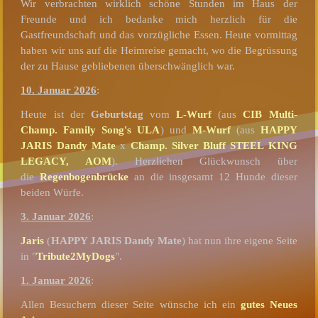
Wir verbrachten wirklich schöne Stunden im Haus der
Freunde und ich bedanke mich herzlich für die
Gastfreundschaft und das vorzügliche Essen. Heute vormittag
haben wir uns auf die Heimreise gemacht, wo die Begrüssung
der zu Hause gebliebenen überschwänglich war.
10. Januar 2026
:
Heute ist der
Geburtstag
vom
L-Wurf
(aus
CIB Multi-
Champ. Family Song's ULA
) und
M-Wurf
(aus
HAPPY
JARIS Dandy Mate
x
Champ. Silver Bluff STEEL KING
LEGACY, AOM
). Herzlichen Glückwunsch über
die
Regenbogenbrücke
an die insgesamt 12 Hunde dieser
beiden Würfe.
3. Januar 2026
:
Jaris
(
HAPPY JARIS Dandy Mate
) hat nun ihre eigene Seite
in "
Tribute2MyDogs
".
1. Januar 2026
:
Allen Besuchern dieser Seite wünsche ich ein
gutes Neues