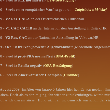
 - Steel ist
PLL normal/frei
(
OFA-Bestätigung
)
 - Steel's erster europäischer Wurf ist geboren -
Caipirinha's M-Wurf
09 -
V2 Res. CACA
an der Österreichischen Clubschau
09 -
V1 CAC CACIB
an der Internationalen Ausstellung in Osijek/HR
09 -
V2 Res. CAC
an der Nationalen Ausstellung in Vukovar/HR
 - Steel ist
frei von jedweder Augenkrankheit
(wiederholte Augenunt
 - Steel ist
prcd
-PRA normal/frei
(
DNA-Profil
)
 - Steel ist
Patella negativ
(
OFA-Bestätigung
)
 - Steel ist
Amerikanischer Champion
(
Urkunde
)
ugust 2009, im Alter von knapp 5 Jahren hier her. Es war geplant, ihn 
ben. Doch als es darum ging, ihn wieder zurückzubringen, wurde mir ge
llte ich diesem süssen Hund nicht antun, denn ich war schon der vier