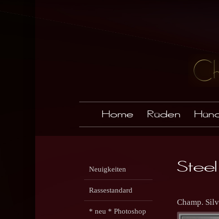
Home
Rüden
Hünd
Stee
Neuigkeiten
Rassestandard
Champ. Sil
* neu * Photoshop