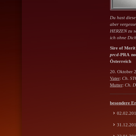
Du hast diese
aber vergess
HERZEN zu s
ich ohne Dich
Sire of Mer
prcd
-PRA no
Österreich
20. Oktober 2
Vater
:
Ch. ST
Mutter
:
Ch. D
besondere Er
02.02.20
31.12.2010