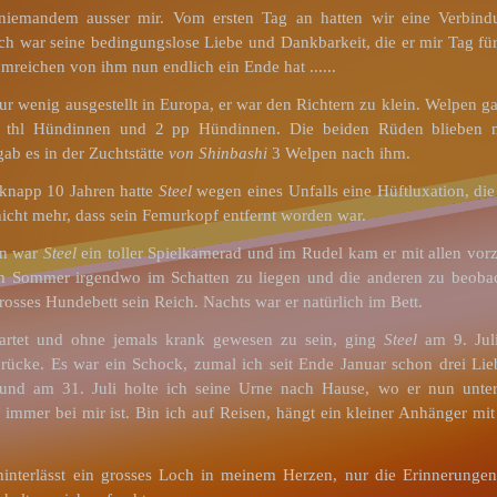
 niemandem ausser mir. Vom ersten Tag an hatten wir eine Verbindu
ch war seine bedingungslose Liebe und Dankbarkeit, die er mir Tag fü
mreichen von ihm nun endlich ein Ende hat ......
r wenig ausgestellt in Europa, er war den Richtern zu klein. Welpen ga
 thl Hündinnen und 2 pp Hündinnen. Die beiden Rüden blieben man
ab es in der Zuchtstätte
von Shinbashi
3 Welpen nach ihm.
 knapp 10 Jahren hatte
Steel
wegen eines Unfalls eine Hüftluxation, di
icht mehr, dass sein Femurkopf entfernt worden war.
en war
Steel
ein toller Spielkamerad und im Rudel kam er mit allen vorz
 im Sommer irgendwo im Schatten zu liegen und die anderen zu beoba
rosses Hundebett sein Reich. Nachts war er natürlich im Bett.
artet und ohne jemals krank gewesen zu sein, ging
Steel
am 9. Juli
ücke. Es war ein Schock, zumal ich seit Ende Januar schon drei Lieb
 und am 31. Juli holte ich seine Urne nach Hause, wo er nun unter
 immer bei mir ist. Bin ich auf Reisen, hängt ein kleiner Anhänger 
 hinterlässt ein grosses Loch in meinem Herzen, nur die Erinnerunge