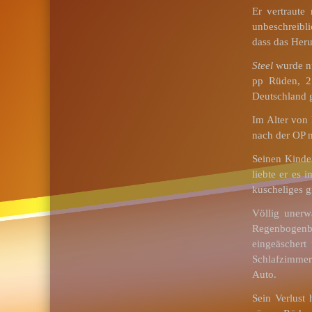
Er vertraute
unbeschreibli
dass das Heru
Steel
wurde nu
pp Rüden, 2
Deutschland g
Im Alter von
nach der OP n
Seinen Kind
liebte er es
kuscheliges g
Völlig unerw
Regenbogenbr
eingeäschert
Schlafzimmer
Auto.
Sein Verlust