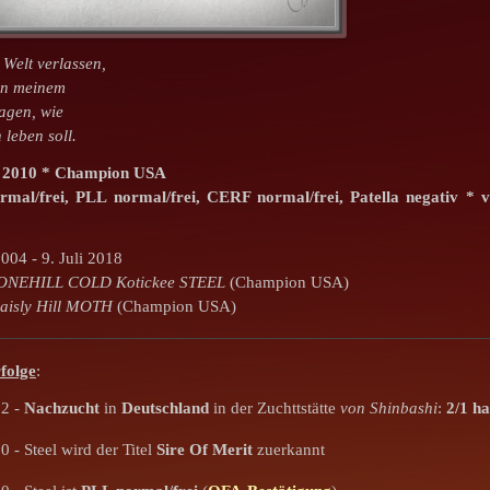
 Welt verlassen,
en meinem
agen, wie
 leben soll.
it 2010 * Champion USA
rmal/frei,
PLL normal/frei,
CERF normal/frei,
Patella negativ
* v
004 - 9. Juli 2018
ONEHILL COLD Kotickee STEEL
(Champion USA)
aisly Hill MOTH
(Champion USA)
folge
:
12 -
Nachzucht
in
Deutschland
in der Zuchttstätte
von Shinbashi
:
2/1 ha
 - Steel wird der Titel
Sire Of Merit
zuerkannt