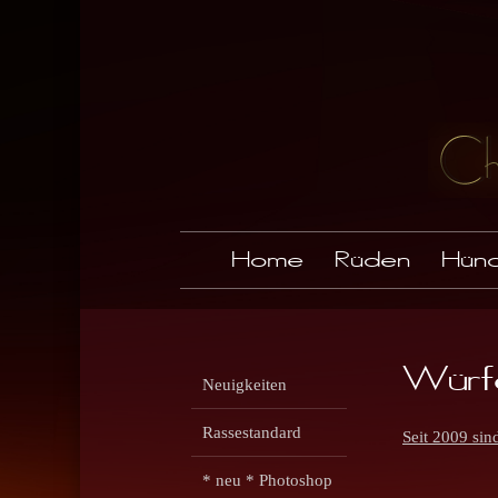
Home
Rüden
Hünd
Würf
Neuigkeiten
Rassestandard
Seit 2009 sin
* neu * Photoshop