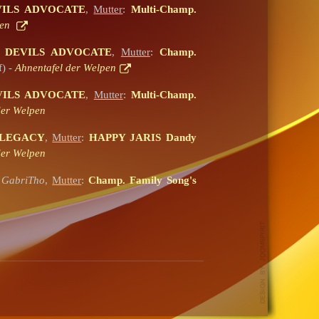
DEVILS ADVOCATE
,
Mutter
:
Multi-Champ.
pen
THE DEVILS ADVOCATE
,
Mutter
:
Champ.
f) -
Ahnentafel der Welpen
DEVILS ADVOCATE
,
Mutter
:
Multi-Champ.
der Welpen
G LEGACY
,
Mutter
:
HAPPY JARIS Dandy
der Welpen
GabriTho
,
Mutter
:
Champ. Family Song's