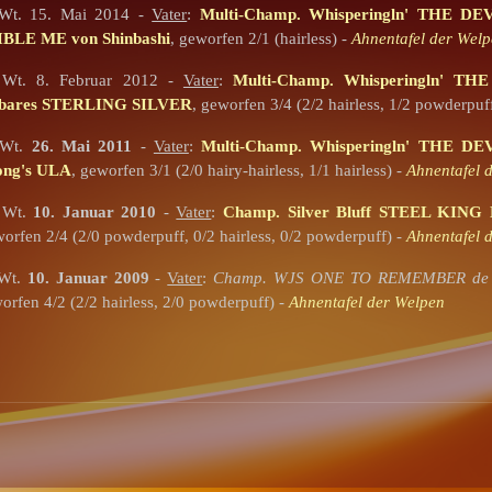
 Wt. 15. Mai 2014 -
Vater
:
Multi-Champ. Whisperingln' THE 
BLE ME von Shinbashi
, geworfen 2/1 (hairless) -
Ahnentafel der Wel
 Wt. 8. Februar 2012 -
Vater
:
Multi-Champ. Whisperingln' 
ebares STERLING SILVER
, geworfen 3/4 (2/2 hairless, 1/2 powderpuf
 Wt.
26. Mai 2011
-
Vater
:
Multi-Champ. Whisperingln' THE 
ong's ULA
, geworfen 3/1 (2/0 hairy-hairless, 1/1 hairless) -
Ahnentafel 
 Wt.
10. Januar 2010
-
Vater
:
Champ. Silver Bluff STEEL KIN
worfen 2/4 (2/0 powderpuff, 0/2 hairless, 0/2 powderpuff) -
Ahnentafel 
 Wt.
10. Januar 2009
-
Vater
:
Champ. WJS ONE TO REMEMBER de 
worfen 4/2 (2/2 hairless, 2/0 powderpuff) -
Ahnentafel der Welpen