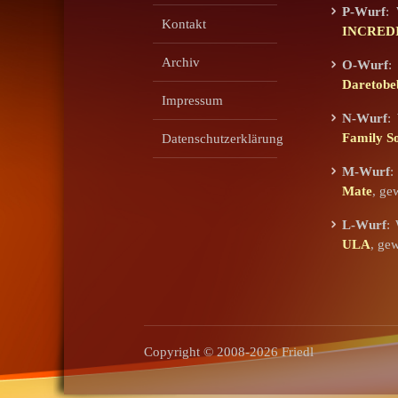
P-Wurf
:
Kontakt
INCREDI
Archiv
O-Wurf
:
Daretob
Impressum
N-Wurf
:
Family S
Datenschutzerklärung
M-Wurf
:
Mate
, ge
L-Wurf
:
ULA
, ge
Copyright © 2008-2026 Friedl