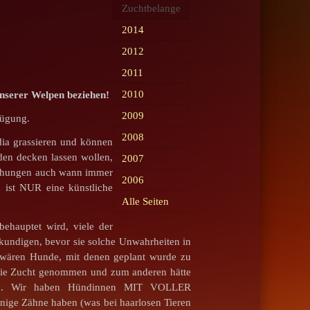
Zuchtbelange
2014
2012
2011
2010
serer Welpen beziehen!
2009
fügung.
2008
dia grassieren und können
den decken lassen wollen,
2007
suchungen auch wann immer
2006
 ist NUR eine künstliche
Alle Seiten
ehauptet wird, viele der
rkundigen, bevor sie solche Unwahrheiten in
d wären Hunde, mit denen geplant wurde zu
 die Zucht genommen und zum anderen hätte
ben. Wir haben Hündinnen MIT VOLLER
wenige Zähne haben (was bei haarlosen Tieren