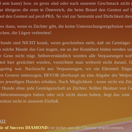
all sein kann) bzw. zu gross sind oder nach unserem Geschmack nicht 
war übrigens die erste in Österreich, die beim Briard den Gentest au
ted den Gentest auf
prcd
-PRA. So viel zur Seriosität und Ehrlichkeit dies
s dann, wenn es Züchter gibt, die keine Untersuchungsergebnisse verö
chen, die Lügen verbreiten!
Hunde sind NICHT krank, wenn geschrieben steht, daß sie Genträge
ass solche Hunde das Gen tragen, nie an der Krankheit leiden werden 
se Gene nicht trägt. Selbstverständlich wurden alle Verpaarungen woh
ted hier gezüchtet wurden, verzichtete man weltweit nicht darauf, G
gering war. Nachzucht aus Verpaarungen, wo ein Elternteil Träg
en Gentest unterzogen, BEVOR überhaupt an eine Abgabe der Welpe
es jeweiligen Hundes erhalten. Nach Möglichkeit - wenn nicht ein Zü
 Hunde ohne jede Genträgerschaft an Züchter. Sollten Besitzer von Ge
chtbestimmungen haben oder sich nicht daran halten, liegt das zum
sitzer nicht in unserem Einfluß.
022
ic of Success DIAMOND
) ist sicher aus der Ukraine angekommen.