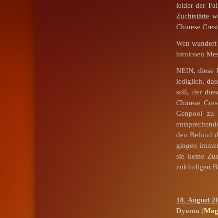
leider der F
Zuchtstätte 
Chinese Cres
Wen wundert e
hirnlosen Mes
NEIN, diese 
lediglich, d
soll, der die
Chinese Cres
Genpool zu 
entsprechend
den Befund d
gingen immer
sie keine Zu
zukünfigen Be
18. August 2
Dyoma
(
Mag