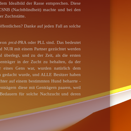
dem Idealbild der Rasse entsprechen. Diese
f CSNB (Nachtblindheit) machte und bei den
er Zuchtstätte.
ffentlichen? Danke auf jeden Fall an solche
r von
prcd
-PRA oder PLL sind. Das bedeutet
und NUR mit einem Partner gezüchtet werden
l überlegt, und zu der Zeit, als die ersten
enträger in der Zucht zu behalten, da der
er eines Gens war, wurden natürlich dem
n gedacht wurde, und ALLE Besitzer haben
chter auf einem bestimmten Hund beharrte -
nträgern diese mit Genträgern paaren, weil
 Bedauern für solche Nachzucht und deren