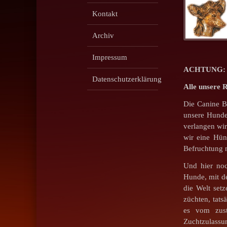
Kontakt
Archiv
Impressum
ACHTUNG: Wi
Datenschutzerklärung
Alle unsere 
Die Canine B
unsere Hunde
verlangen wi
wir eine Hün
Befruchtung m
Und hier noc
Hunde, mit de
die Welt set
züchten, tat
es vom zus
Zuchtzulassun