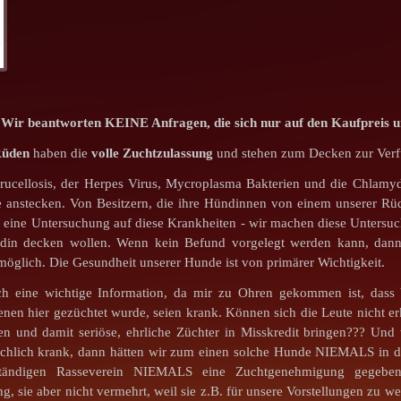
r beantworten KEINE Anfragen, die sich nur auf den Kaufpreis un
Rüden
haben die
volle Zuchtzulassung
und stehen zum Decken zur Ver
rucellosis, der Herpes Virus, Mycroplasma Bakterien und die Chlamy
 anstecken. Von Besitzern, die ihre Hündinnen von einem unserer Rü
r eine Untersuchung auf diese Krankheiten - wir machen diese Unter
din decken wollen. Wenn kein Befund vorgelegt werden kann, dann
öglich. Die Gesundheit unserer Hunde ist von primärer Wichtigkeit.
h eine wichtige Information, da mir zu Ohren gekommen ist, dass b
nen hier gezüchtet wurde, seien krank. Können sich die Leute nicht e
zen und damit seriöse, ehrliche Züchter in Misskredit bringen??? Un
sächlich krank, dann hätten wir zum einen solche Hunde NIEMALS in
tändigen Rasseverein NIEMALS eine Zuchtgenehmigung gege
g, sie aber nicht vermehrt, weil sie z.B. für unsere Vorstellungen zu 