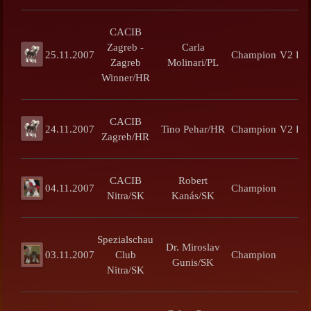
CACIB
Zagreb -
Carla
25.11.2007
Champion
V2 Re
Zagreb
Molinari/PL
Winner/HR
CACIB
24.11.2007
Tino Pehar/HR
Champion
V2 Re
Zagreb/HR
CACIB
Robert
04.11.2007
Champion
V
Nitra/SK
Kanás/SK
Spezialschau
Dr. Miroslav
03.11.2007
Club
Champion
V
Gunis/SK
Nitra/SK