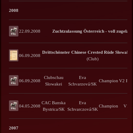
2008
22.09.2008
Zuchtzulassung Österreich - voll zugelass
Drittschönster Chinese Crested Rüde Slowakei
06.09.2008
(Club)
Clubschau
Eva
06.09.2008
Champion
V2 Res
Slowakei
Schvarzová/SK
CAC Banska
Eva
04.05.2008
Champion
V1 
Bystrica/SK
Schvarczová/SK
2007