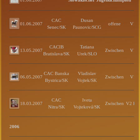
CAC
Dusan
01.06.2007
offene
V1 
Senec/SK
Paunovic/SCG
CACIB
Tatiana
13.05.2007
Zwischen
V1 
Bratislava/SK
Urek/SLO
CAC Banska
Vladislav
06.05.2007
Zwischen
V1 
Bystrica/SK
Vojtek/SK
CAC
Iveta
18.03.2007
Zwischen
V2 Re
Nitra/SK
Vojteková/SK
2006