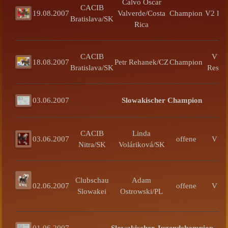
Calvo Oscar
CACIB
19.08.2007
Valverde/Costa
Champion
V2 Re
Bratislava/SK
Rica
CACIB
V1 
18.08.2007
Petr Rehanek/CZ
Champion
Bratislava/SK
Res.C
03.06.2007
Slowakischer Champion
CACIB
Linda
03.06.2007
offene
V1 
Nitra/SK
Voláriková/SK
Clubschau
Adam
02.06.2007
offene
V1 
Slowakei
Ostrowski/PL
01.06.2007
Slowakischer Jugendchampion