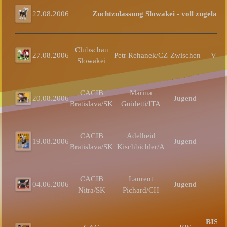
27.08.2006
Zuchtzulassung Slowakei - voll zugelass
Clubschau
27.08.2006
Petr Rehanek/CZ
Zwischen
V1 
Slowakei
CACIB
Marina
20.08.2006
Jugend
SG
Bratislava/SK
Guidetti/ITA
CACIB
Adelheid
19.08.2006
Jugend
V
Bratislava/SK
Kischbichler/A
CACIB
Laurent
04.06.2006
Jugend
V
Nitra/SK
Pichard/CH
BIS J