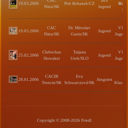
CAC
BIS
19.03.2006
Petr Rehanek/CZ
Rüde
Nitra/SK
Jugend
Pla
CAC
Dr. Miroslav
V1 C
19.03.2006
Jugend
Nitra/SK
Gunis/SK
Jugend
Clubschau
Tatjana
V1 C
25.02.2006
Jugend
Slowakei
Urek/SLO
Jugend
CACIB
Eva
V
28.01.2006
Jüngsten
Trencin/SK
Schwarczová/SK
Klassen
Copyright © 2008-2026 Friedl