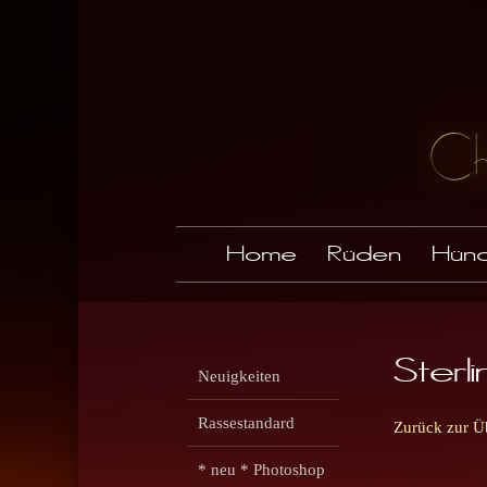
Home
Rüden
Hünd
Sterl
Neuigkeiten
Rassestandard
Zurück zur Ü
* neu * Photoshop