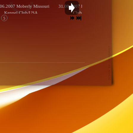
07 Moberly Missouri
31.08.2007 Bayou Kennel
25.0
nel Club/USA.
Club/USA.
Bundessieg
5
Tul