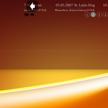
13.04.2007 Northeast
05.05.2007 St. Louis Dog
10.06.20
ahoma Kennel Club/USA.
Breeders Association/USA.
Ken
1
2
3
4