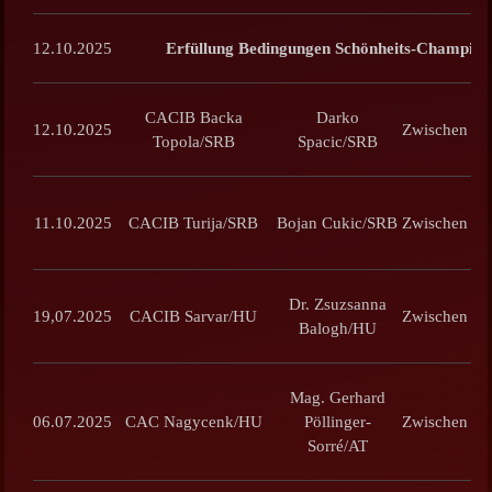
12.10.2025
Erfüllung Bedingungen Schönheits-Champion
CACIB Backa
Darko
V
12.10.2025
Zwischen
Topola/SRB
Spacic/SRB
V
11.10.2025
CACIB Turija/SRB
Bojan Cukic/SRB
Zwischen
Dr. Zsuzsanna
19,07.2025
CACIB Sarvar/HU
Zwischen
Balogh/HU
Mag. Gerhard
06.07.2025
CAC
Nagycenk/HU
Pöllinger-
Zwischen
Sorré/AT