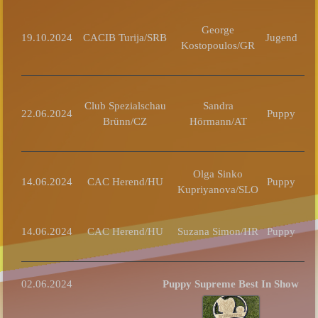
George
19.10.2024
CACIB Turija/SRB
Jugend
Kostopoulos/GR
vv
Club Spezialschau
Sandra
22.06.2024
Puppy
B
Brünn/CZ
Hörmann/AT
Olga Sinko
vv
14.06.2024
CAC Herend/HU
Puppy
Kupriyanova/SLO
vv
14.06.2024
CAC Herend/HU
Suzana Simon/HR
Puppy
02.06.2024
Puppy Supreme Best In Show