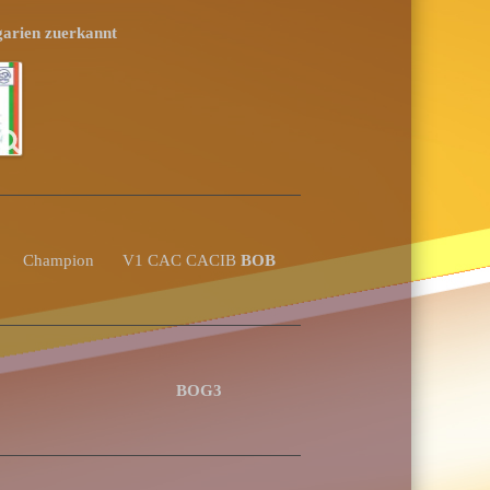
arien zuerkannt
Champion
V1 CAC CACIB
BOB
BOG3