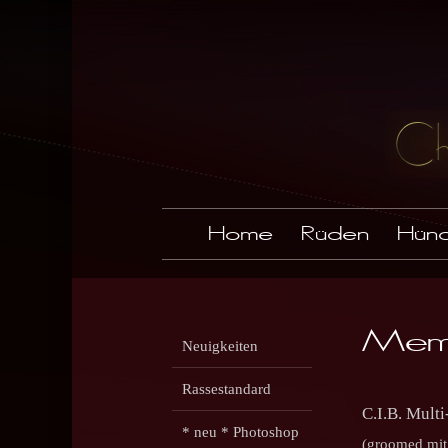
Home
Rüden
Hünd
Memy
Neuigkeiten
Rassestandard
C.I.B. Mul
* neu * Photoshop
(groomed mit