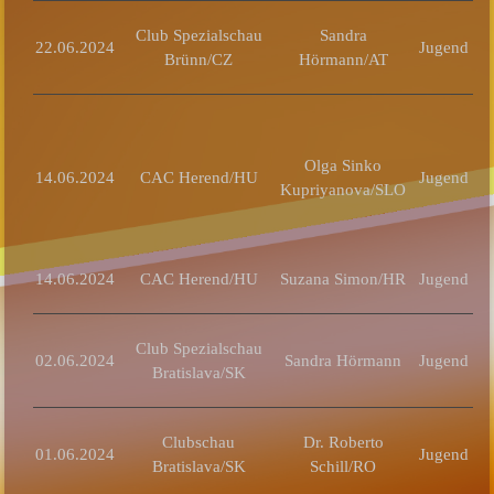
Club Spezialschau
Sandra
22.06.2024
Jugend
Brünn/CZ
Hörmann/AT
J
Olga Sinko
14.06.2024
CAC Herend/HU
Jugend
Kupriyanova/SLO
14.06.2024
CAC Herend/HU
Suzana Simon/HR
Jugend
Club Spezialschau
02.06.2024
Sandra Hörmann
Jugend
Bratislava/SK
Clubschau
Dr. Roberto
01.06.2024
Jugend
Bratislava/SK
Schill/RO