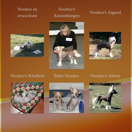
Voodoo ist
Voodoo's
Voodoo's Jugend
erwachsen
Ausstellungen
Voodoo's Kindheit
Baby Voodoo
Voodoo's Ahnen