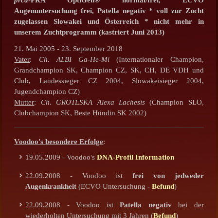
Augenuntersuchung frei,
Patella negativ
* voll zur Zucht
zugelassen Slowakei und Österreich * nicht mehr in
unserem Zuchtprogramm (kastriert Juni 2013)
21. Mai 2005 - 23. September 2018
Vater
:
Ch. ALBI Ga-He-Mi
(Internationaler Champion,
Grandchampion SK, Champion CZ, SK, CH, DE VDH und
Club, Landessieger CZ 2004, Slowakeisieger 2004,
Jugendchampion CZ)
Mutter
:
Ch. GROTESKA Alexa Lachesis
(Champion SLO,
Clubchampion SK, Beste Hündin SK 2002)
Voodoo's
besondere
Erfolge
:
19.05.2009 - Voodoo's
DNA-Profil Information
22.09.2008 - Voodoo ist
frei von jedweder
Augenkrankheit
(ECVO Untersuchung -
Befund
)
22.09.2008 - Voodoo ist
Patella negativ
bei der
wiederholten Untersuchung mit 3 Jahren (
Befund
)