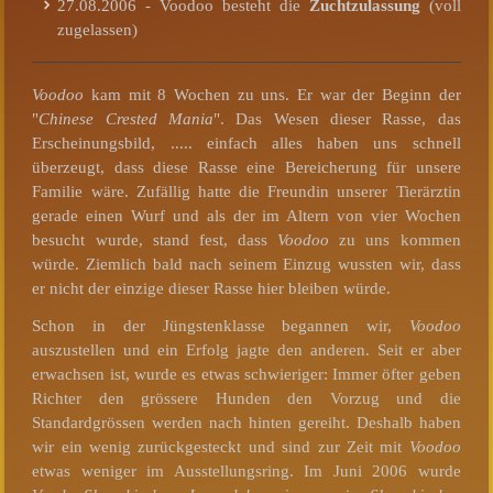
27.08.2006 - Voodoo besteht die
Zuchtzulassung
(voll
zugelassen)
Voodoo
kam mit 8 Wochen zu uns. Er war der Beginn der
"
Chinese Crested Mania
". Das Wesen dieser Rasse, das
Erscheinungsbild, ..... einfach alles haben uns schnell
überzeugt, dass diese Rasse eine Bereicherung für unsere
Familie wäre. Zufällig hatte die Freundin unserer Tierärztin
gerade einen Wurf und als der im Altern von vier Wochen
besucht wurde, stand fest, dass
Voodoo
zu uns kommen
würde. Ziemlich bald nach seinem Einzug wussten wir, dass
er nicht der einzige dieser Rasse hier bleiben würde.
Schon in der Jüngstenklasse begannen wir,
Voodoo
auszustellen und ein Erfolg jagte den anderen. Seit er aber
erwachsen ist, wurde es etwas schwieriger: Immer öfter geben
Richter den grössere Hunden den Vorzug und die
Standardgrössen werden nach hinten gereiht. Deshalb haben
wir ein wenig zurückgesteckt und sind zur Zeit mit
Voodoo
etwas weniger im Ausstellungsring. Im Juni 2006 wurde