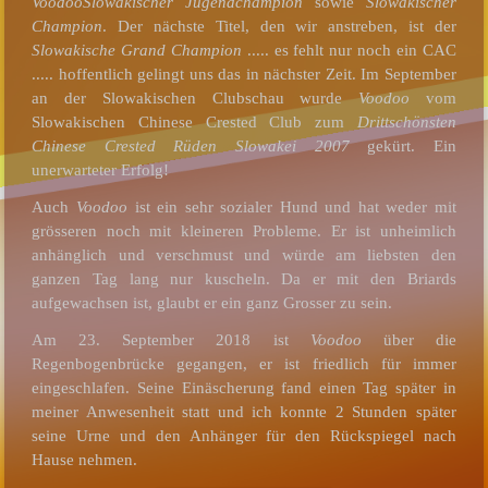
Voodoo
Slowakischer Jugendchampion
sowie
Slowakischer
Champion
. Der nächste Titel, den wir anstreben, ist der
Slowakische Grand Champion
..... es fehlt nur noch ein CAC
..... hoffentlich gelingt uns das in nächster Zeit. Im September
an der Slowakischen Clubschau wurde
Voodoo
vom
Slowakischen Chinese Crested Club zum
Drittschönsten
Chinese Crested Rüden Slowakei 2007
gekürt. Ein
unerwarteter Erfolg!
Auch
Voodoo
ist ein sehr sozialer Hund und hat weder mit
grösseren noch mit kleineren Probleme. Er ist unheimlich
anhänglich und verschmust und würde am liebsten den
ganzen Tag lang nur kuscheln. Da er mit den Briards
aufgewachsen ist, glaubt er ein ganz Grosser zu sein.
Am 23. September 2018 ist
Voodoo
über die
Regenbogenbrücke gegangen, er ist friedlich für immer
eingeschlafen. Seine Einäscherung fand einen Tag später in
meiner Anwesenheit statt und ich konnte 2 Stunden später
seine Urne und den Anhänger für den Rückspiegel nach
Hause nehmen.