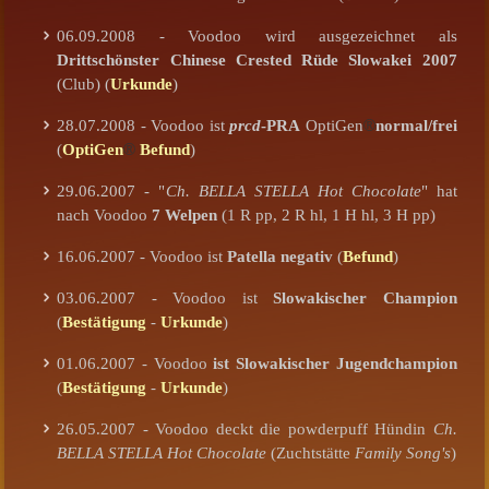
06.09.2008 - Voodoo wird ausgezeichnet als
Drittschönster Chinese Crested Rüde Slowakei 2007
(Club) (
Urkunde
)
28.07.2008 - Voodoo ist
prcd
-PRA
OptiGen
®
normal/frei
(
OptiGen
®
Befund
)
29.06.2007 - "
Ch. BELLA STELLA Hot Chocolate
" hat
nach Voodoo
7 Welpen
(1 R pp, 2 R hl, 1 H hl, 3 H pp)
16.06.2007 - Voodoo ist
Patella negativ
(
Befund
)
03.06.2007 - Voodoo ist
Slowakischer Champion
(
Bestätigung
-
Urkunde
)
01.06.2007 - Voodoo
ist Slowakischer Jugendchampion
(
Bestätigung
-
Urkunde
)
26.05.2007 - Voodoo deckt die powderpuff Hündin
Ch.
BELLA STELLA Hot Chocolate
(Zuchtstätte
Family Song's
)