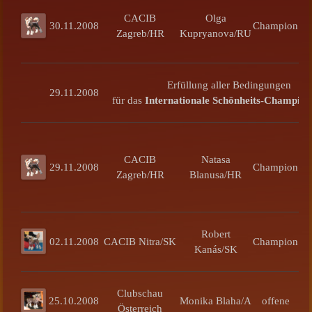
CACIB
Olga
30.11.2008
Champion
Zagreb/HR
Kupryanova/RU
Erfüllung aller Bedingungen
29.11.2008
für das
Internationale Schönheits-Champion
CACIB
Natasa
C
29.11.2008
Champion
Zagreb/HR
Blanusa/HR
Qu
Cr
Robert
02.11.2008
CACIB Nitra/SK
Champion
Kanás/SK
Clubschau
25.10.2008
Monika Blaha/A
offene
Österreich