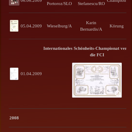
06.06.2009
Champion
Portoroz/SLO
Stefanescu/RO
Karin
an
05.04.2009
Wieselburg/A
Körung
Bernardis/A
Ö
Internationales Schönheits-Championat verli
die FCI
01.04.2009
2008