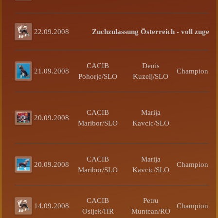
22.09.2008
Zuchzulassung Österreich - voll zugela
CACIB
Denis
21.09.2008
Champion
Pohorje/SLO
Kuzelj/SLO
R
CACIB
Marija
20.09.2008
Maribor/SLO
Kavcic/SLO
CACIB
Marija
20.09.2008
Champion
Maribor/SLO
Kavcic/SLO
C
CACIB
Petru
14.09.2008
Champion
Osijek/HR
Muntean/RO
C