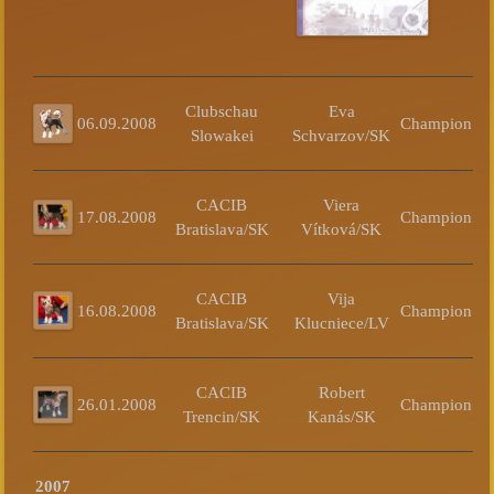
Clubschau
Eva
06.09.2008
Champion
Slowakei
Schvarzov/SK
CACIB
Viera
17.08.2008
Champion
Bratislava/SK
Vítková/SK
CACIB
Vija
16.08.2008
Champion
Bratislava/SK
Klucniece/LV
CACIB
Robert
26.01.2008
Champion
Trencin/SK
Kanás/SK
R
2007