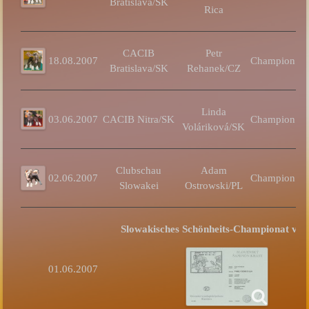
Bratislava/SK
Rica
CACIB
Petr
18.08.2007
Champion
Bratislava/SK
Rehanek/CZ
Linda
03.06.2007
CACIB Nitra/SK
Champion
Voláriková/SK
Clubschau
Adam
02.06.2007
Champion
Slowakei
Ostrowski/PL
Slowakisches Schönheits-Championat ver
01.06.2007