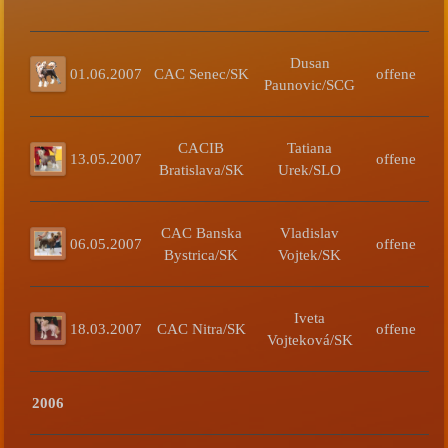
Dusan
01.06.2007
CAC Senec/SK
offene
Paunovic/SCG
CACIB
Tatiana
13.05.2007
offene
Bratislava/SK
Urek/SLO
CAC Banska
Vladislav
06.05.2007
offene
Bystrica/SK
Vojtek/SK
Iveta
18.03.2007
CAC Nitra/SK
offene
Vojteková/SK
2006