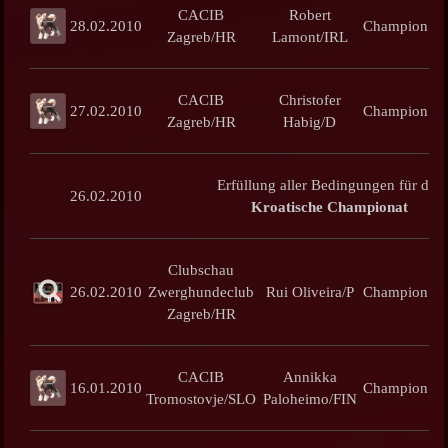
CACIB
Robert
28.02.2010
Champion
Zagreb/HR
Lamont/IRL
C
CACIB
Christofer
27.02.2010
Champion
Zagreb/HR
Habig/D
R
Erfüllung aller Bedingungen für das
26.02.2010
Kroatische Championat
Clubschau
26.02.2010
Zwerghundeclub
Rui Oliveira/P
Champion
Zagreb/HR
CACIB
Annikka
16.01.2010
Champion
Tromostovje/SLO
Paloheimo/FIN