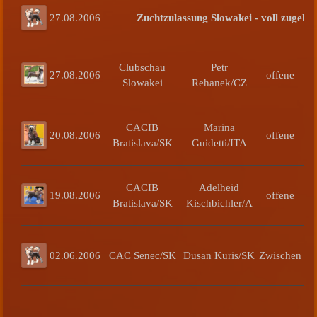
27.08.2006
Zuchtzulassung Slowakei - voll zugelas
Clubschau
Petr
27.08.2006
offene
Slowakei
Rehanek/CZ
CACIB
Marina
20.08.2006
offene
Bratislava/SK
Guidetti/ITA
R
CACIB
Adelheid
19.08.2006
offene
Bratislava/SK
Kischbichler/A
02.06.2006
CAC Senec/SK
Dusan Kuris/SK
Zwischen