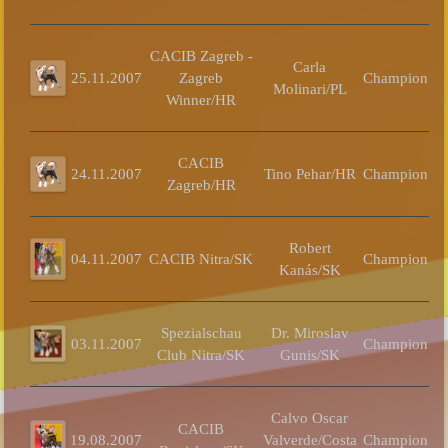
CACIB Zagreb -
Carla
25.11.2007
Zagreb
Champion
Molinari/PL
Winner/HR
CACIB
24.11.2007
Tino Pehar/HR
Champion
Zagreb/HR
Robert
04.11.2007
CACIB Nitra/SK
Champion
Kanás/SK
C
Spezialschau
Dr. Miroslav
03.11.2007
Champion
Club Nitra/SK
Gunis/SK
Hü
Calvo Oscar
CACIB
19.08.2007
Valverde/Costa
Champion