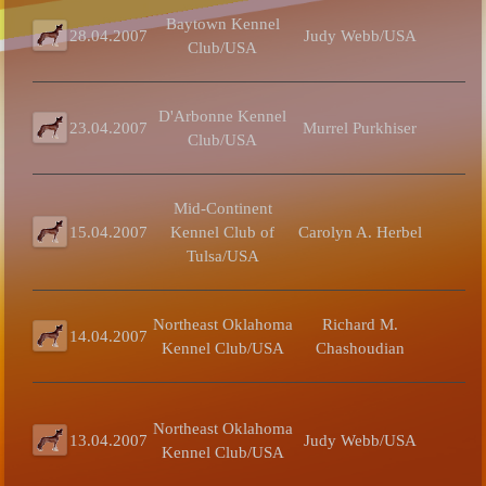
Baytown Kennel
28.04.2007
Judy Webb/USA
Club/USA
D'Arbonne Kennel
23.04.2007
Murrel Purkhiser
Club/USA
Mid-Continent
15.04.2007
Kennel Club of
Carolyn A. Herbel
Tulsa/USA
Northeast Oklahoma
Richard M.
14.04.2007
Kennel Club/USA
Chashoudian
Northeast Oklahoma
13.04.2007
Judy Webb/USA
Kennel Club/USA