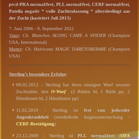
prcd
-PRA
normal/frei
,
PLL normal/frei,
CERF normal/frei,
Patella negativ
* volle Zuchtzulassung *
altersbedingt aus
der Zucht (kastriert Juli 2013)
7. Juni 2006 - 9. September 2022
Vater
:
Ch. Blanchos ALONG CAME A SPIDER
(Champion
USA, International)
Mutter
:
Ch. Hairicane MAGIC DARETOBEBARE
(Champion
USA)
Sterling's besondere Erfolge
:
08.02.2012 - Sterling hat ihren einzigen Wurf unserer
Zuchtstätte, den
O-Wurf
(2 Rüden hl, 1 Rüde pp, 2
Hündinnen hl, 2 Hündinnen pp)
11.02.2010 - Sterling ist
frei von jedweder
Augenkrankheit
(wiederholte Augenuntersuchung -
CERF-Bestätigung
)
23.12.2009 - Sterling ist
PLL normal/frei
(
OFA