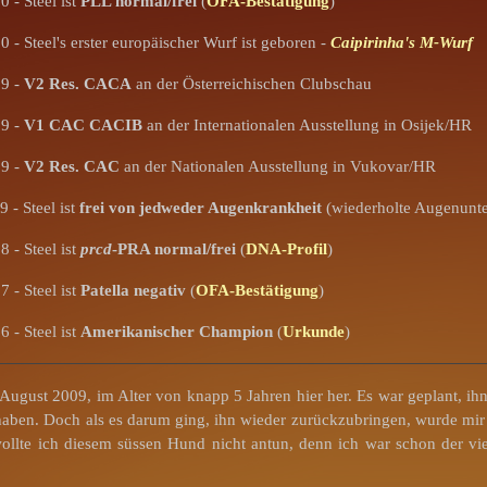
 - Steel ist
PLL normal/frei
(
OFA-Bestätigung
)
 - Steel's erster europäischer Wurf ist geboren -
Caipirinha's M-Wurf
09 -
V2 Res. CACA
an der Österreichischen Clubschau
09 -
V1 CAC CACIB
an der Internationalen Ausstellung in Osijek/HR
09 -
V2 Res. CAC
an der Nationalen Ausstellung in Vukovar/HR
 - Steel ist
frei von jedweder Augenkrankheit
(wiederholte Augenunt
 - Steel ist
prcd
-PRA normal/frei
(
DNA-Profil
)
 - Steel ist
Patella negativ
(
OFA-Bestätigung
)
 - Steel ist
Amerikanischer Champion
(
Urkunde
)
ugust 2009, im Alter von knapp 5 Jahren hier her. Es war geplant, ihn 
ben. Doch als es darum ging, ihn wieder zurückzubringen, wurde mir ge
llte ich diesem süssen Hund nicht antun, denn ich war schon der vier