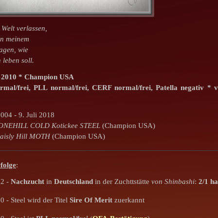
 Welt verlassen,
en meinem
agen, wie
 leben soll.
it 2010 * Champion USA
rmal/frei,
PLL normal/frei,
CERF normal/frei,
Patella negativ
* v
004 - 9. Juli 2018
ONEHILL COLD Kotickee STEEL
(Champion USA)
aisly Hill MOTH
(Champion USA)
folge
:
12 -
Nachzucht
in
Deutschland
in der Zuchttstätte
von Shinbashi
:
2/1 ha
 - Steel wird der Titel
Sire Of Merit
zuerkannt