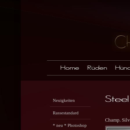
Home
Rüden
Hünd
Stee
Neuigkeiten
Rassestandard
Champ. Sil
* neu * Photoshop