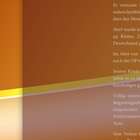
Er vertraute
unbeschreibli
dass das Heru
Steel
wurde nu
pp Rüden, 2
Deutschland g
Im Alter von
nach der OP n
Seinen Kind
liebte er es
kuscheliges g
Völlig unerw
Regenbogenbr
eingeäschert
Schlafzimmer
Auto.
Sein Verlust