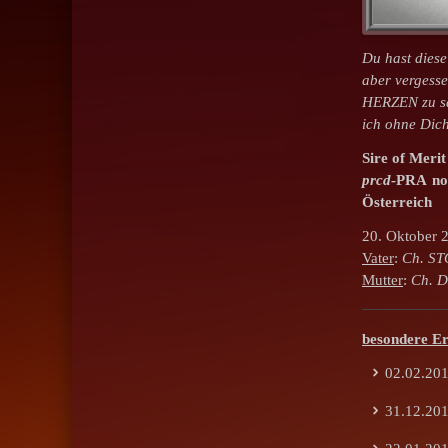
Du hast diese
aber vergess
HERZEN zu s
ich ohne Dich
Sire of Mer
prcd
-PRA no
Österreich
20. Oktober 2
Vater
:
Ch. ST
Mutter
:
Ch. D
besondere Er
02.02.20
31.12.2010