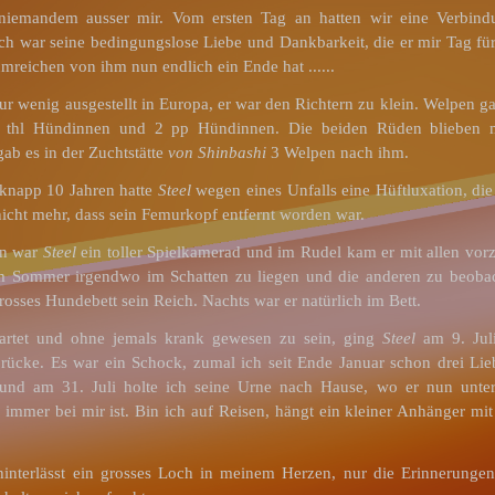
 niemandem ausser mir. Vom ersten Tag an hatten wir eine Verbindu
ch war seine bedingungslose Liebe und Dankbarkeit, die er mir Tag fü
mreichen von ihm nun endlich ein Ende hat ......
r wenig ausgestellt in Europa, er war den Richtern zu klein. Welpen ga
 thl Hündinnen und 2 pp Hündinnen. Die beiden Rüden blieben man
ab es in der Zuchtstätte
von Shinbashi
3 Welpen nach ihm.
 knapp 10 Jahren hatte
Steel
wegen eines Unfalls eine Hüftluxation, di
icht mehr, dass sein Femurkopf entfernt worden war.
en war
Steel
ein toller Spielkamerad und im Rudel kam er mit allen vorz
 im Sommer irgendwo im Schatten zu liegen und die anderen zu beoba
rosses Hundebett sein Reich. Nachts war er natürlich im Bett.
artet und ohne jemals krank gewesen zu sein, ging
Steel
am 9. Juli
ücke. Es war ein Schock, zumal ich seit Ende Januar schon drei Lieb
 und am 31. Juli holte ich seine Urne nach Hause, wo er nun unter
 immer bei mir ist. Bin ich auf Reisen, hängt ein kleiner Anhänger 
 hinterlässt ein grosses Loch in meinem Herzen, nur die Erinnerunge