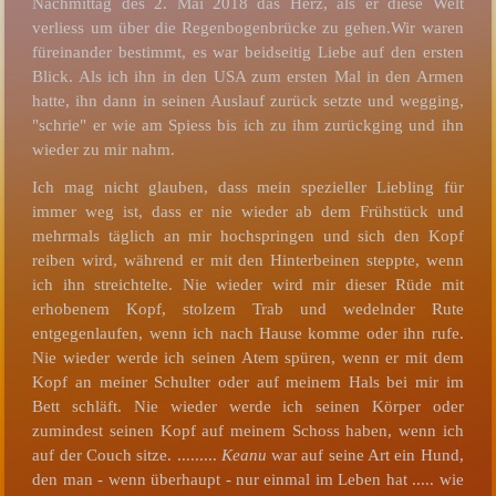
Nachmittag des 2. Mai 2018 das Herz, als er diese Welt
verliess um über die Regenbogenbrücke zu gehen.Wir waren
füreinander bestimmt, es war beidseitig Liebe auf den ersten
Blick. Als ich ihn in den USA zum ersten Mal in den Armen
hatte, ihn dann in seinen Auslauf zurück setzte und wegging,
"schrie" er wie am Spiess bis ich zu ihm zurückging und ihn
wieder zu mir nahm.
Ich mag nicht glauben, dass mein spezieller Liebling für
immer weg ist, dass er nie wieder ab dem Frühstück und
mehrmals täglich an mir hochspringen und sich den Kopf
reiben wird, während er mit den Hinterbeinen steppte, wenn
ich ihn streichtelte. Nie wieder wird mir dieser Rüde mit
erhobenem Kopf, stolzem Trab und wedelnder Rute
entgegenlaufen, wenn ich nach Hause komme oder ihn rufe.
Nie wieder werde ich seinen Atem spüren, wenn er mit dem
Kopf an meiner Schulter oder auf meinem Hals bei mir im
Bett schläft. Nie wieder werde ich seinen Körper oder
zumindest seinen Kopf auf meinem Schoss haben, wenn ich
auf der Couch sitze. .........
Keanu
war auf seine Art ein Hund,
den man - wenn überhaupt - nur einmal im Leben hat ..... wie