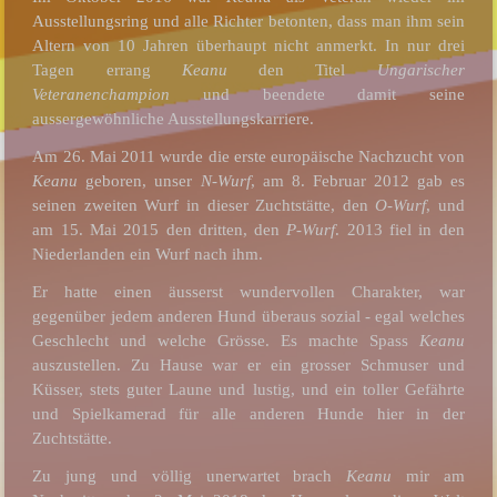
Ausstellungsring und alle Richter betonten, dass man ihm sein
Altern von 10 Jahren überhaupt nicht anmerkt. In nur drei
Tagen errang
Keanu
den Titel
Ungarischer
Veteranenchampion
und beendete damit seine
aussergewöhnliche Ausstellungskarriere.
Am 26. Mai 2011 wurde die erste europäische Nachzucht von
Keanu
geboren, unser
N-Wurf
, am 8. Februar 2012 gab es
seinen zweiten Wurf in dieser Zuchtstätte, den
O-Wurf
, und
am 15. Mai 2015 den dritten, den
P-Wurf
. 2013 fiel in den
Niederlanden ein Wurf nach ihm.
Er hatte einen äusserst wundervollen Charakter, war
gegenüber jedem anderen Hund überaus sozial - egal welches
Geschlecht und welche Grösse. Es machte Spass
Keanu
auszustellen. Zu Hause war er ein grosser Schmuser und
Küsser, stets guter Laune und lustig, und ein toller Gefährte
und Spielkamerad für alle anderen Hunde hier in der
Zuchtstätte.
Zu jung und völlig unerwartet brach
Keanu
mir am