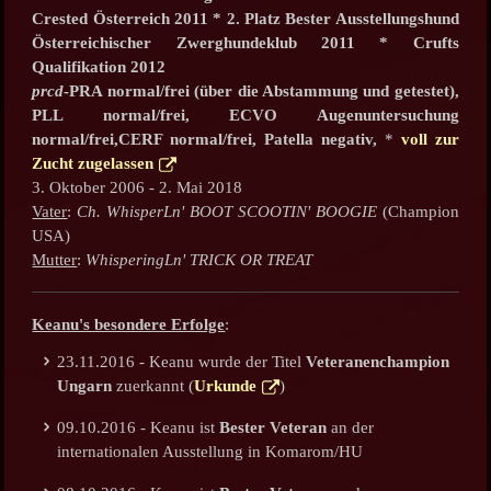
Crested Österreich 2011 * 2. Platz Bester Ausstellungshund
Österreichischer Zwerghundeklub 2011 * Crufts
Qualifikation 2012
prcd
-PRA normal/frei (über die Abstammung und getestet),
PLL normal/frei, ECVO Augenuntersuchung
normal/frei,CERF normal/frei, Patella negativ,
*
voll zur
Zucht zugelassen
3. Oktober 2006 - 2. Mai 2018
Vater
:
Ch. WhisperLn' BOOT SCOOTIN' BOOGIE
(Champion
USA)
Mutter
:
WhisperingLn' TRICK OR TREAT
Keanu's besondere Erfolge
:
23.11.2016 - Keanu wurde der Titel
Veteranenchampion
Ungarn
zuerkannt (
Urkunde
)
09.10.2016 - Keanu ist
Bester Veteran
an der
internationalen Ausstellung in Komarom/HU