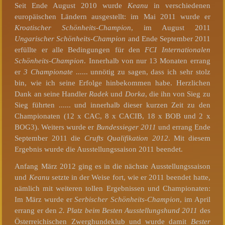
Seit Ende August 2010 wurde
Keanu
in verschiedenen
europäischen Ländern ausgestellt: im Mai 2011 wurde er
Kroatischer Schönheits-Champion
, im August 2011
Ungarischer Schönheits-Champion
and Ende September 2011
erfüllte er alle Bedingungen für den
FCI Internationalen
Schönheits-Champion
. Innerhalb von nur 13 Monaten errang
er
3 Championate
...... unnötig zu sagen, dass ich sehr stolz
bin, wie ich seine Erfolge hinbekommen habe. Herzlichen
Dank an seine Handler
Radek
und
Dorka
, die ihn von Sieg zu
Sieg führten ...... und innerhalb dieser kurzen Zeit zu den
Championaten (12 x CAC, 8 x CACIB, 18 x BOB und 2 x
BOG3). Weiters wurde er
Bundessieger 2011
und errang Ende
September 2011 die
Crufts Qualifikation 2012
. Mit diesem
Ergebnis wurde die Ausstellungssaison 2011 beendet.
Anfang März 2012 ging es in die nächste Ausstellungssaison
und
Keanu
setzte in der Weise fort, wie er 2011 beendet hatte,
nämlich mit weiteren tollen Ergebnissen und Championaten:
Im März wurde er
Serbischer Schönheits-Champion
, im April
errang er den
2. Platz beim Besten Ausstellungshund 2011
des
Österreichischen Zwerghundeklub und wurde damit
Bester