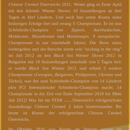
Chinese Crested Österreichs 2011
. Weiter ging es Ende April
mit den Adriatic Winner Shows: 10 Ausstellungen an drei
Tagen in fünf Ländern. Und auch hier setzte
Keanu
seine
bisherigen Erfolge fort und errang 5
Championate
. Er ist nun
Schönheits-Champion von Zypern
,
Aserbaidschan
,
Moldavien
,
Mazedonien
und
Montenegro
.
9 europäische
Championate
in nur eineinhalb Jahren. Die Show muss
weitergehen und der Bursche setzte sein "rocking in the ring"
im Juli 2012 an den
Black Sea Winner Shows
2012
in
Bulgarien mit 10 Auisstellungen innerhalb von 5 Tagen fort:
er wurde
Black Sea Winner
2012 und erhielt
5 weitere
Championate
(
Georgien, Bulgarien, Philippinen, Ukraine und
Türkei
), was ihn zum Schönheits-Champion von
14 Ländern
plus FCI Internationaler Schönheits-Champion macht. 14
Championate in der Zeit von Ende September 2010 bis Mitte
Juli 2012! Was für ein STAR ...... Österreich's erfolgreichster
Ausstellungs Chinese Crested 2 Jahre hintereinander. Bis
heute ist
Keanu
der erfolgreichste Chinese Crested
Österreichs.
Im Oktober 2016 war
Keanu
als Veteran wieder im