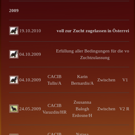
2009
19.10.2010
voll zur Zucht zugelassen in Österreich
Erfüllung aller Bedingungen für die volle
04.10.2009
Zuchtzulassung
CACIB
Karin
04.10.2009
Zwischen
V1 C
Tulln/A
Bernardis/A
Zsusanna
CACIB
24.05.2009
Balogh
Zwischen
V2 Res
Varazdin/HR
Erdosne/H
CACIB
Natasa