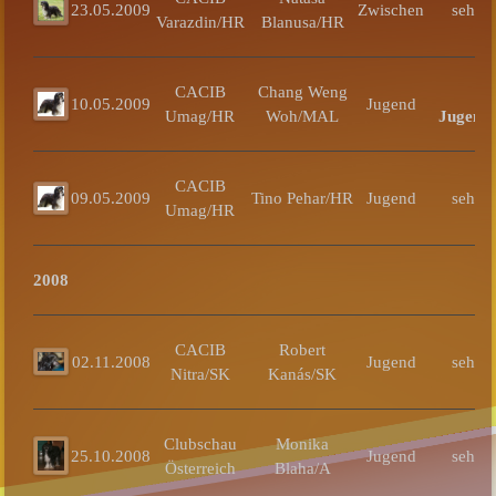
23.05.2009
Zwischen
sehr g
Varazdin/HR
Blanusa/HR
CACIB
Chang Weng
V
10.05.2009
Jugend
Umag/HR
Woh/MAL
Jugends
CACIB
09.05.2009
Tino Pehar/HR
Jugend
sehr g
Umag/HR
2008
CACIB
Robert
02.11.2008
Jugend
sehr g
Nitra/SK
Kanás/SK
Clubschau
Monika
25.10.2008
Jugend
sehr g
Österreich
Blaha/A