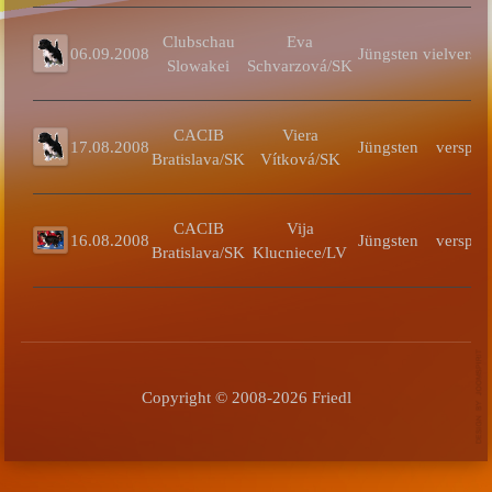
Clubschau
Eva
06.09.2008
Jüngsten
vielversp
Slowakei
Schvarzová/SK
CACIB
Viera
17.08.2008
Jüngsten
verspre
Bratislava/SK
Vítková/SK
CACIB
Vija
16.08.2008
Jüngsten
verspre
Bratislava/SK
Klucniece/LV
Copyright © 2008-2026 Friedl