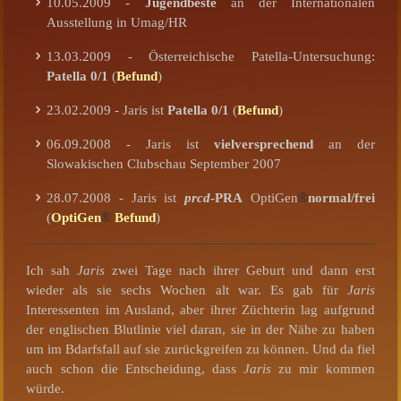
10.05.2009 -
Jugendbeste
an der Internationalen
Ausstellung in Umag/HR
13.03.2009 - Österreichische Patella-Untersuchung:
Patella 0/1
(
Befund
)
23.02.2009 - Jaris ist
Patella 0/1
(
Befund
)
06.09.2008 - Jaris ist
vielversprechend
an der
Slowakischen Clubschau September 2007
28.07.2008 - Jaris ist
prcd
-PRA
OptiGen
®
normal/frei
(
OptiGen
®
Befund
)
Ich sah
Jaris
zwei Tage nach ihrer Geburt und dann erst
wieder als sie sechs Wochen alt war. Es gab für
Jaris
Interessenten im Ausland, aber ihrer Züchterin lag aufgrund
der englischen Blutlinie viel daran, sie in der Nähe zu haben
um im Bdarfsfall auf sie zurückgreifen zu können. Und da fiel
auch schon die Entscheidung, dass
Jaris
zu mir kommen
würde.