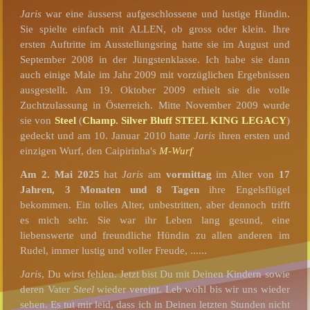
Jaris
war eine äusserst aufgeschlossene und lustige Hündin.
Sie spielte einfach mit ALLEN, ob gross oder klein. Ihre
ersten Auftritte im Ausstellungsring hatte sie im August und
September 2008 in der Jüngstenklasse. Ich habe sie dann
auch einige Male im Jahr 2009 mit vorzüglichen Ergebnissen
ausgestellt. Am 19. Oktober 2009 erhielt sie die volle
Zuchtzulassung in Österreich. Mitte November 2009 wurde
sie von
Steel
(
Champ. Silver Bluff STEEL KING LEGACY
)
gedeckt und am 10. Januar 2010 hatte
Jaris
ihren ersten und
einzigen Wurf, den Caipirinha's
M-Wurf
Am 2. Mai 2025
hat
Jaris
am
vormittag
im Alter von
17
Jahren, 3 Monaten und 8 Tagen
ihre Engelsflügel
bekommen. Ein tolles Alter, unbestritten, aber dennoch trifft
es mich sehr. Sie war ihr Leben lang gesund, eine
liebenswerte und freundliche Hündin zu allen anderen im
Rudel, immer lustig und voller Freude, ......
Jaris
, Du wirst fehlen. Jetzt bist Du mit Deinen Kindern sowie
deren Vater
Steel
wieder vereint. Leb wohl bis wir uns wieder
sehen. Es tut mir leid, dass ich in Deinen letzten Stunden nicht