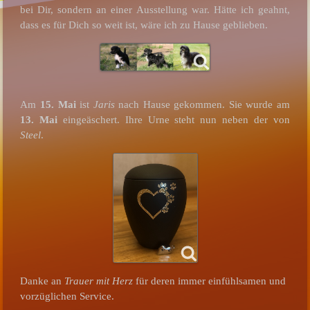
bei Dir, sondern an einer Ausstellung war. Hätte ich geahnt,
dass es für Dich so weit ist, wäre ich zu Hause geblieben.
Am
15. Mai
ist
Jaris
nach Hause gekommen. Sie wurde am
13. Mai
eingeäschert. Ihre Urne steht nun neben der von
Steel
.
Danke an
Trauer mit Herz
für deren immer einfühlsamen und
vorzüglichen Service.