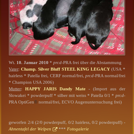
Wt.
10. Januar 2010
*
prcd
-PRA frei über die Abstammung
Vater
:
Champ. Silver Bluff STEEL KING LEGACY
(USA *
hairless * Patella frei, CERF normal/frei,
prcd
-PRA normal/frei
* Champion USA 2006)
Mutter
:
HAPPY JARIS Dandy Mate
- (Import aus der
Slowakei * powderpuff * silber mit weiss * Patella 0/1 *
prcd
-
PRA OptiGen
®
normal/frei, ECVO Augenuntersuchung frei)
geworfen 2/4 (2/0 powderpuff, 0/2 hairless, 0/2 powderpuff) -
Ahnentafel der Welpen
***
Fotogalerie