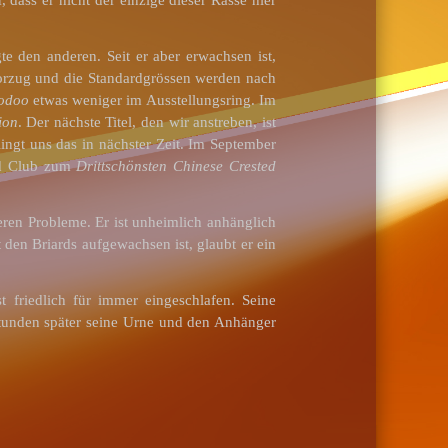
te den anderen. Seit er aber erwachsen ist,
orzug und die Standardgrössen werden nach
odoo
etwas weniger im Ausstellungsring. Im
ion
. Der nächste Titel, den wir anstreben, ist
elingt uns das in nächster Zeit. Im September
ed Club zum
Drittschönsten Chinese Crested
eren Probleme. Er ist unheimlich anhänglich
den Briards aufgewachsen ist, glaubt er ein
 friedlich für immer eingeschlafen. Seine
Stunden später seine Urne und den Anhänger