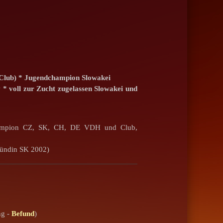
(Club) * Jugendchampion Slowakei
v
* voll zur Zucht zugelassen Slowakei und
hampion CZ, SK, CH, DE VDH und Club,
ündin SK 2002)
g -
Befund
)