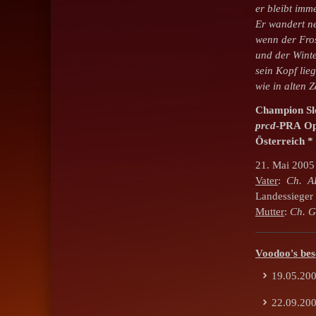
er bleibt imm
Er wandert n
wenn der Frost
und der Wint
sein Kopf lie
wie in alten Z
Champion Slo
prcd
-PRA Op
Österreich *
21. Mai 2005
Vater
:
Ch. A
Landessieger
Mutter
:
Ch. G
Voodoo's
bes
19.05.200
22.09.200