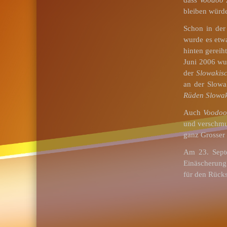
bleiben würd
Schon in der
wurde es etw
hinten gereih
Juni 2006 w
der
Slowakis
an der Slow
Rüden Slowak
Auch
Voodoo
und verschmus
ganz Grosser 
Am 23. Sept
Einäscherung
für den Rück