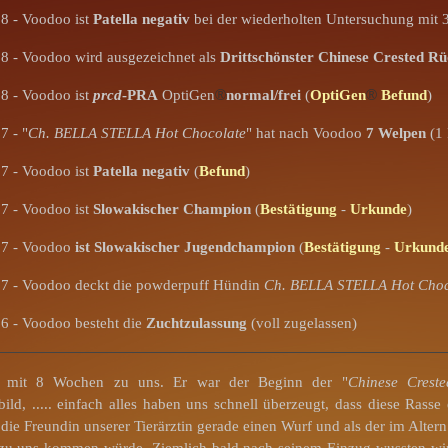
8 - Voodoo ist
Patella negativ
bei der wiederholten Untersuchung mit 3
8 - Voodoo wird ausgezeichnet als
Drittschönster Chinese Crested R
8 - Voodoo ist
prcd
-PRA
OptiGen
®
normal/frei
(
OptiGen
®
Befund
)
7 - "
Ch. BELLA STELLA Hot Chocolate
" hat nach Voodoo
7 Welpen
(1 
7 - Voodoo ist
Patella negativ
(
Befund
)
7 - Voodoo ist
Slowakischer Champion
(
Bestätigung
-
Urkunde
)
07 - Voodoo
ist Slowakischer Jugendchampion
(
Bestätigung
-
Urkund
7 - Voodoo deckt die powderpuff Hündin
Ch. BELLA STELLA Hot Choc
6 - Voodoo besteht die
Zuchtzulassung
(voll zugelassen)
mit 8 Wochen zu uns. Er war der Beginn der "
Chinese Crest
ild, ..... einfach alles haben uns schnell überzeugt, dass diese Rasse
e die Freundin unserer Tierärztin gerade einen Wurf und als der im Alter
u uns kommen würde. Ziemlich bald nach seinem Einzug wussten wir, d