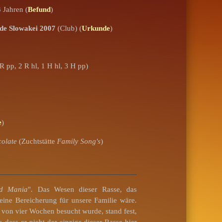
 Jahren (
Befund
)
üde Slowakei 2007
(Club) (
Urkunde
)
R pp, 2 R hl, 1 H hl, 3 H pp)
e
)
olate
(Zuchtstätte
Family Song's
)
ed Mania
". Das Wesen dieser Rasse, das
 eine Bereicherung für unsere Familie wäre.
n von vier Wochen besucht wurde, stand fest,
ass er nicht der einzige dieser Rasse hier