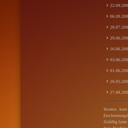
22.09.200
06.09.200
28.07.200
29.06.200
16.06.200
03.06.200
01.06.20
26.05.200
27.08.200
Voodoo
kam 
Erscheinungsb
Zufällig hatt
dass
Voodoo
z