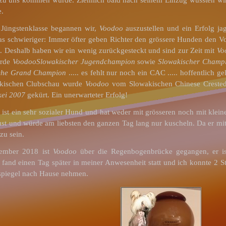
e.
 Jüngstenklasse begannen wir,
Voodoo
auszustellen und ein Erfolg jag
as schwieriger: Immer öfter geben Richter den grössere Hunden den V
t. Deshalb haben wir ein wenig zurückgesteckt und sind zur Zeit mit
Vo
urde
Voodoo
Slowakischer Jugendchampion
sowie
Slowakischer Champ
che Grand Champion
..... es fehlt nur noch ein CAC ..... hoffentlich g
akischen Clubschau wurde
Voodoo
vom Slowakischen Chinese Crest
ei 2007
gekürt. Ein unerwarteter Erfolg!
ist ein sehr sozialer Hund und hat weder mit grösseren noch mit klein
t und würde am liebsten den ganzen Tag lang nur kuscheln. Da er mit 
zu sein.
ember 2018 ist
Voodoo
über die Regenbogenbrücke gegangen, er ist
 fand einen Tag später in meiner Anwesenheit statt und ich konnte 2 
spiegel nach Hause nehmen.