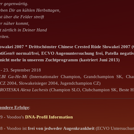
er gegenwärtig.
eben Dir an kühlen Herbsttagen,
 über die Felder streift
er näher kommt,
gt zärtlich in Deiner Hand
eiten.
wakei 2007 * Drittschönster Chinese Crested Rüde Slowakei 2007 
tiGen® normal/frei, ECVO Augenuntersuchung frei,
Patella negati
 nicht mehr in unserem Zuchtprogramm (kastriert Juni 2013)
 - 23. September 2018
LBI Ga-He-Mi
(Internationaler Champion, Grandchampion SK, C
 CZ 2004, Slowakeisieger 2004, Jugendchampion CZ)
ROTESKA Alexa Lachesis
(Champion SLO, Clubchampion SK, Beste H
ondere
Erfolge
:
9 - Voodoo's
DNA-Profil Information
8 - Voodoo ist
frei von jedweder Augenkrankheit
(ECVO Untersuchun