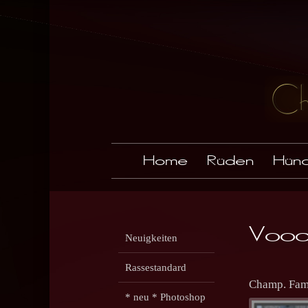
Home
Rüden
Hünd
Vood
Neuigkeiten
Rassestandard
Champ. Fa
* neu * Photoshop